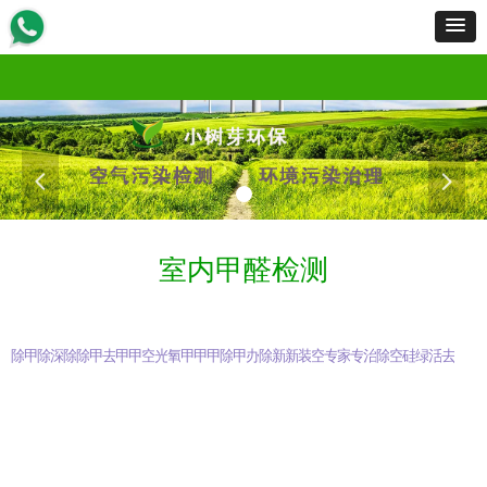
首页
服务范围
服务流程
工程案例
产品展示
新闻资讯
资质荣誉
招商加盟
关于我们
联
首页
服务范围
服务流程
工程案例
产品展示
新闻资讯
资质荣誉
招商加盟
关于我们
联
넳
넲
室内甲醛检测
除甲醛知识
甲醛是什么
除甲醛
深圳除甲醛
除甲醛公司
除甲醛最有效方法
甲醛检测仪
去除甲醛
甲醛治理
甲醛去除方法
空气检测
光触媒除甲醛
氧触媒除甲醛
甲醛检测
甲醛怎么除
甲醛克星
除甲醛产品
甲醛清除剂知识
办公室除甲醛
除甲醛专业公司
新车除甲醛
新房除甲醛
装修除甲醛
空气污染治理
专业检测甲醛
家具除甲醛
专业除甲醛
治理甲醛公司
除装修异味
空气净化
硅藻泥除甲醛
绿植除甲醛
活性炭除甲醛
去甲醛公司