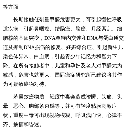
等方面。
长期接触低剂量甲醛危害更大，可引起慢性呼吸
道疾病，引起鼻咽癌、结肠癌、脑癌、月经紊乱、细
胞核的基因突变，DNA单链内交连和DNA与蛋白质交
连及抑制DNA损伤的修复、妊娠综合症、引起新生儿
染色体异常、白血病，引起青少年记忆力和智力下
降。在所有接触者中，儿童和孕妇及老人对甲醛尤为
敏感，危害也就更大。国际癌症研究所已建议将其作
为可疑致癌物对待。
苯属致癌物质，轻度中毒会造成嗜睡、头痛、头
晕、恶心、胸部紧束感等，并可有轻度粘膜刺激症
状，重度中毒可出现视物模糊、呼吸浅而快、心律不
齐、抽搐和昏迷。