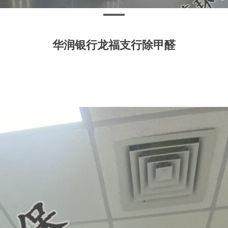
华润银行龙福支行除甲醛