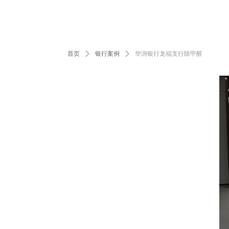
首页
ꄲ
银行案例
ꄲ
华润银行龙福支行除甲醛