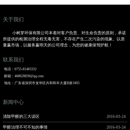
关于我们
小树芽环保有限公司本着对客户负责、对生命负责的原则，承诺
所提供的检测治理全程无毒无害，不存在产生二次污染的现象。以质
量赢市场，以服务赢明
天的公司理念，为您的健康保驾护航！
联系我们
电话：
0755-81483332
邮箱：
468628839@qq.com
地址：
广东省深圳市龙华区共和和丰大厦B座1805
新闻中心
清除甲醛的三大误区
2016-03-24
甲醛治理不可不知的事情
2016-03-24