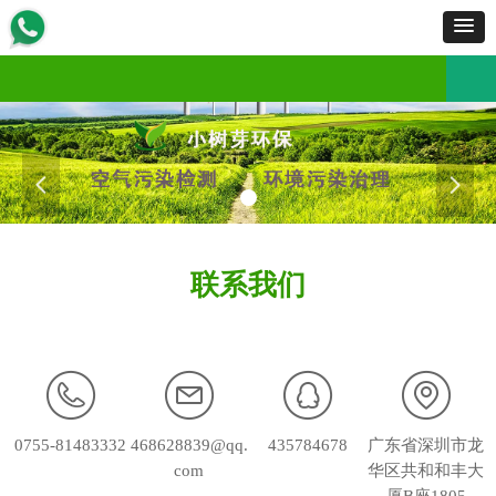
首页
服务范围
服务流程
工程案例
产品展示
新闻资讯
资质荣誉
招商加盟
关于我们
联
首页
服务范围
服务流程
工程案例
产品展示
新闻资讯
资质荣誉
招商加盟
关于我们
联
넳
넲
联系我们
0755-81483332
468628839@qq.
435784678
广东省深圳市龙
com
华区共和和丰大