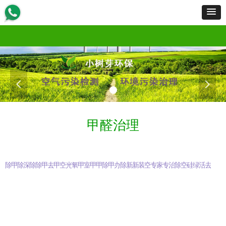
首页
服务范围
服务流程
工程案例
产品展示
新闻资讯
资质荣誉
招商加盟
关于我们
联
首页
服务范围
服务流程
工程案例
产品展示
新闻资讯
资质荣誉
招商加盟
关于我们
联
넳
넲
甲醛治理
除甲醛知识
甲醛是什么
除甲醛
深圳除甲醛
除甲醛公司
除甲醛最有效方法
甲醛检测仪
去除甲醛
甲醛去除方法
空气检测
光触媒除甲醛
氧触媒除甲醛
甲醛检测
室内甲醛检测
甲醛怎么除
甲醛克星
除甲醛产品
甲醛清除剂知识
办公室除甲醛
除甲醛专业公司
新车除甲醛
新房除甲醛
装修除甲醛
空气污染治理
专业检测甲醛
家具除甲醛
专业除甲醛
治理甲醛公司
除装修异味
空气净化
硅藻泥除甲醛
绿植除甲醛
活性炭除甲醛
去甲醛公司