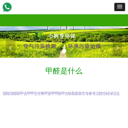
首页
服务范围
服务流程
工程案例
产品展示
新闻资讯
资质荣誉
招商加盟
关于我们
联
首页
服务范围
服务流程
工程案例
产品展示
新闻资讯
资质荣誉
招商加盟
关于我们
联
넳
넲
甲醛是什么
除甲醛知识
除甲醛
深圳除甲醛
除甲醛公司
除甲醛最有效方法
甲醛检测仪
去除甲醛
甲醛治理
甲醛去除方法
空气检测
光触媒除甲醛
氧触媒除甲醛
甲醛检测
室内甲醛检测
甲醛怎么除
甲醛克星
除甲醛产品
甲醛清除剂知识
办公室除甲醛
除甲醛专业公司
新车除甲醛
新房除甲醛
装修除甲醛
空气污染治理
专业检测甲醛
家具除甲醛
专业除甲醛
治理甲醛公司
除装修异味
空气净化
硅藻泥除甲醛
绿植除甲醛
活性炭除甲醛
去甲醛公司