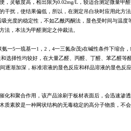
，灵敏度高，检出限为0.02mg/L，较适合测定微量甲
的干扰，使结果偏低，所以，在测定吊白块时应用此方法
后吸光度的稳定性，不如乙酰丙酮法，显色受时间与温度等
方法，本法为甲醛测定之仲裁法。
3一联氨一5一巯基一1，2，4一三氮杂茂)在碱性条件下缩
性和选择性均较好，在大量乙醛、丙醛、丁醛、苯乙醛等醛类
色随时间逐渐加深，标准溶液的显色反应和样品溶液的显色反
催化和聚合作用，该产品涂刷于板材表面后，会迅速渗透
木质素胶是一种网状结构的无毒稳定的高分子物质，不会