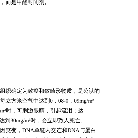
，而是甲醛封闭剂。
组织确定为致癌和致畸形物质，是公认的
空气中达到0．08-0．09mg/m³
g/m³时，可刺激眼睛，引起流泪；达
到30mg/m³时，会立即致人死亡。
突变，DNA单链内交连和DNA与蛋白