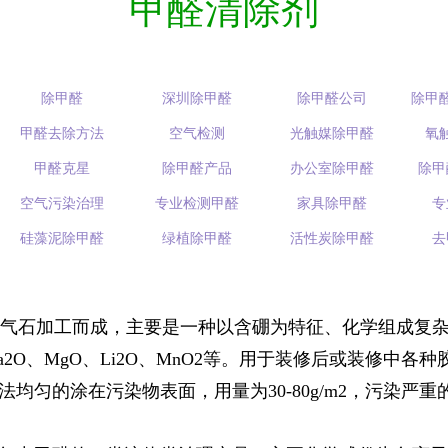
甲醛清除剂
除甲醛
深圳除甲醛
除甲醛公司
除甲
甲醛去除方法
空气检测
光触媒除甲醛
氧
甲醛克星
除甲醛产品
办公室除甲醛
除甲
空气污染治理
专业检测甲醛
家具除甲醛
专
硅藻泥除甲醛
绿植除甲醛
活性炭除甲醛
去
气石加工而成，主要是一种以含硼为特征、化学组成复
l2O3、Na2O、MgO、Li2O、MnO2等。用于装修后或装
匀的涂在污染物表面，用量为30-80g/m2，污染严重的