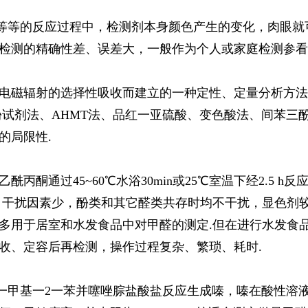
oc等等的反应过程中，检测剂本身颜色产生的变化，肉眼
检测的精确性差、误差大，一般作为个人或家庭检测参看
电磁辐射的选择性吸收而建立的一种定性、定量分析方法
酚试剂法、AHMT法、品红一亚硫酸、变色酸法、间苯三
的局限性.
酮通过45~60℃水浴30min或25℃室温下经2.5 h反
扰因素少，酚类和其它醛类共存时均不干扰，显色剂较为稳定，
多用于居室和水发食品中对甲醛的测定.但在进行水发食
收、定容后再检测，操作过程复杂、繁琐、耗时.
3一甲基一2一苯并噻唑腙盐酸盐反应生成嗪，嗪在酸性溶液中