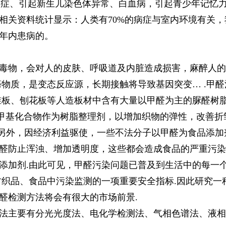
合症、引起新生儿染色体异常、白血病，引起青少年记忆
关资料统计显示：人类有70%的病症与室内环境有关，我
年内患病的。
毒物，会对人的皮肤、呼吸道及内脏造成损害，麻醉人的
癌物质，是变态反应源，长期接触将导致基因突变… .甲
维板、刨花板等人造板材中含有大量以甲醛为主的脲醛树脂
甲基化合物作为树脂整理剂，以增加织物的弹性，改善折
.另外，因经济利益驱使，一些不法分子以甲醛为食品添
醛防止浑浊、增加透明度，这些都会造成食品的严重污染
添加剂.由此可见，甲醛污染问题已普及到生活中的每一
纺织品、食品中污染监测的一项重要安全指标.因此研究一
醛检测方法将会有很大的市场前景.
法主要有分光光度法、电化学检测法、气相色谱法、液相