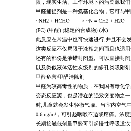
限，现实生活、工作环境下的污染源我们
甲醛捕捉剂是一种氨基化合物，它可与甲
~NH2 + HCHO ——> ~N = CH2 + H2O
(FC) (甲醛) (稳定的合成物) (水)
此反应在常温中也可快速进行,并且不会
这类反应不仅局限于液相之间而且也适用
还有的部份是液蜡封闭型。可以直接封闭
以及类似液体活性炭级别的多孔类吸附剂
甲醛危害/甲醛清除剂
甲醛为较高毒性的物质，在我国有毒化学
变态反应源，也是潜在的强致突变物之一。
时,儿童就会发生轻微气喘。当室内空气中甲
0.6mg/m³，可引起咽喉不适或疼痛。
长期接触低剂量甲醛可引起慢性呼吸道疾