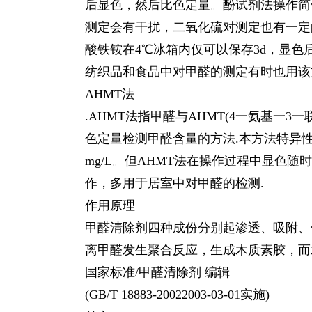
后显色，然后比色定量。酚试剂法操作简便
测定会有干扰，二氧化硫对测定也有一定
酸铁铵在4℃冰箱内仅可以保存3d，显色
纺织品和食品中对甲醛的测定有时也用该
AHMT法
.AHMT法指甲醛与AHMT(4一氨基一
色定量检测甲醛含量的方法.本方法特异
mg/L。但AHMT法在操作过程中显
作，多用于居室中对甲醛的检测.
作用原理
甲醛清除剂四种成份分别起渗透、吸附、
离甲醛发生聚合反应，生成木质素胶，而
国家标准/甲醛清除剂 编辑
(GB/T 18883-20022003-03-01实施)