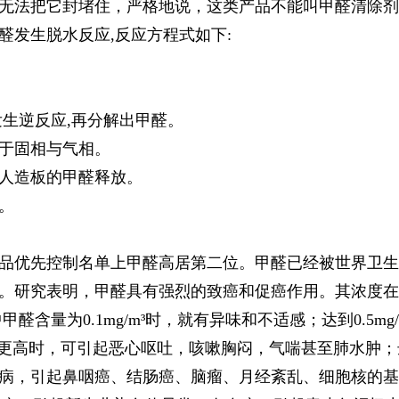
无法把它封堵住，严格地说，这类产品不能叫甲醛清除剂
醛发生脱水反应,反应方程式如下:
发生逆反应,再分解出甲醛。
于固相与气相。
人造板的甲醛释放。
。
品优先控制名单上甲醛高居第二位。甲醛已经被世界卫生
研究表明，甲醛具有强烈的致癌和促癌作用。其浓度在每立方米
醛含量为0.1mg/m³时，就有异味和不适感；达到0.5m
浓度更高时，可引起恶心呕吐，咳嗽胸闷，气喘甚至肺水肿；达
病，引起鼻咽癌、结肠癌、脑瘤、月经紊乱、细胞核的基因