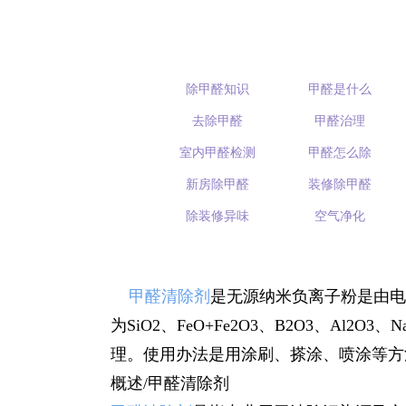
除甲醛知识
甲醛是什么
去除甲醛
甲醛治理
室内甲醛检测
甲醛怎么除
新房除甲醛
装修除甲醛
除装修异味
空气净化
甲醛清除剂
是无源纳米负离子粉是由电
为SiO2、FeO+Fe2O3、B2O3、A
理。使用办法是用涂刷、搽涂、喷涂等方法均
概述/甲醛清除剂